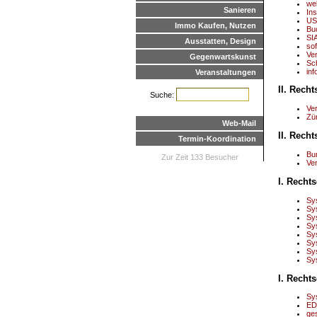
we
Sanieren
Ins
US
Immo Kaufen, Nutzen
Bu
SI
Ausstatten, Design
sof
Ve
Gegenwartskunst
Sc
inf
Veranstaltungen
II. Rech
Suche:
Ve
Zü
Web-Mail
II. Rech
Termin-Koordination
Bu
Zur Zeit 133 Besucher
Ve
I. Recht
Sy
Sy
Sy
Sy
Sy
Sy
Sy
Sy
I. Recht
Sy
ED
ge