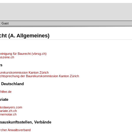
: Gast
ht (A. Allgemeines)
einigung für Baurecht (vbrsg.ch)
uszene.ch
rs
urekurskommission Kanton Zürich
chtsprechung der Baurekurskommission Kanton Zürich
 Deutschland
hifee.de
ariate
isslawyers.com
ariate.zh.ch
rnernotar.ch
htsauskunftsstellen, Verbände
rcher Anwaltsverband