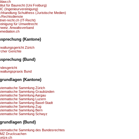
blaw.ch
titut für Baurecht (Uni Freiburg)
IC (Ingenieurvereinigung)
chhandlung Schulthess (Juristische Medien)
A Rechtsdienste
tnet-recht.ch (IT-Recht)
reinigung für Umweltrecht
hweiz. Anwaltsverband
omediation.ch
tssprechung (Kantone)
rwaltungsgericht Zürich
rcher Gerichte
tssprechung (Bund)
ndesgericht
rwaltungspraxis Bund
sgrundlagen (Kantone)
stematische Sammlung Zürich
stematische Sammlung Graubünden
stematische Sammlung Aargau
stematische Sammlung Luzern
stematische Sammlung Basel-Stadt
stematische Sammlung Zug
stematische Sammlung Bern
stematische Sammlung Schwyz
sgrundlagen (Bund)
stematische Sammlung des Bundesrechtes
MZ Drucksachen
setze.ch