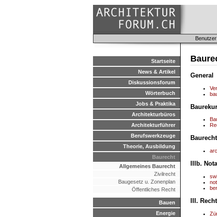
Benutzer
Baurec
Startseite
News & Artikel
General
Diskussionsforum
Ver
Wörterbuch
ba
Jobs & Praktika
Baureku
Architekturbüros
Ba
Architekturführer
Re
Berufswerkzeuge
Baurecht
Theorie, Ausbildung
arc
Baurecht
IIIb. Not
Allgemeines Baurecht
Zivilrecht
sw
Baugesetz u. Zonenplan
not
be
Öffentliches Recht
III. Rec
Bauen
Energie
Zü