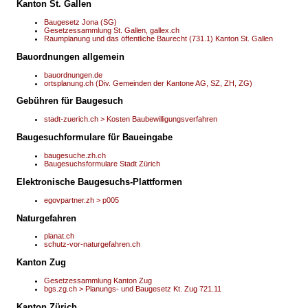
Kanton St. Gallen
Baugesetz Jona (SG)
Gesetzessammlung St. Gallen, gallex.ch
Raumplanung und das öffentliche Baurecht (731.1) Kanton St. Gallen
Bauordnungen allgemein
bauordnungen.de
ortsplanung.ch (Div. Gemeinden der Kantone AG, SZ, ZH, ZG)
Gebühren für Baugesuch
stadt-zuerich.ch > Kosten Baubewilligungsverfahren
Baugesuchformulare für Baueingabe
baugesuche.zh.ch
Baugesuchsformulare Stadt Zürich
Elektronische Baugesuchs-Plattformen
egovpartner.zh > p005
Naturgefahren
planat.ch
schutz-vor-naturgefahren.ch
Kanton Zug
Gesetzessammlung Kanton Zug
bgs.zg.ch > Planungs- und Baugesetz Kt. Zug 721.11
Kanton Zürich