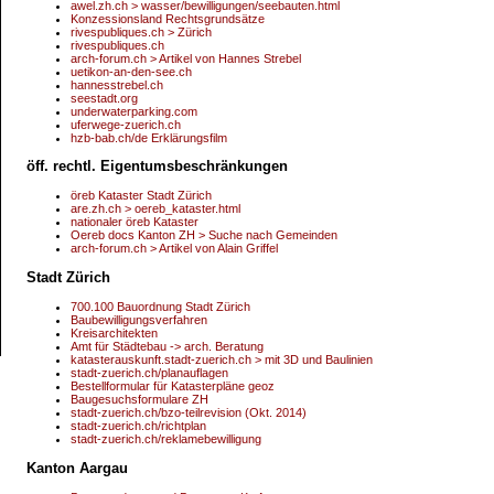
awel.zh.ch > wasser/bewilligungen/seebauten.html
Konzessionsland Rechtsgrundsätze
rivespubliques.ch > Zürich
rivespubliques.ch
arch-forum.ch > Artikel von Hannes Strebel
uetikon-an-den-see.ch
hannesstrebel.ch
seestadt.org
underwaterparking.com
uferwege-zuerich.ch
hzb-bab.ch/de Erklärungsfilm
öff. rechtl. Eigentumsbeschränkungen
öreb Kataster Stadt Zürich
are.zh.ch > oereb_kataster.html
nationaler öreb Kataster
Oereb docs Kanton ZH > Suche nach Gemeinden
arch-forum.ch > Artikel von Alain Griffel
Stadt Zürich
700.100 Bauordnung Stadt Zürich
Baubewilligungsverfahren
Kreisarchitekten
Amt für Städtebau -> arch. Beratung
katasterauskunft.stadt-zuerich.ch > mit 3D und Baulinien
stadt-zuerich.ch/planauflagen
Bestellformular für Katasterpläne geoz
Baugesuchsformulare ZH
stadt-zuerich.ch/bzo-teilrevision (Okt. 2014)
stadt-zuerich.ch/richtplan
stadt-zuerich.ch/reklamebewilligung
Kanton Aargau