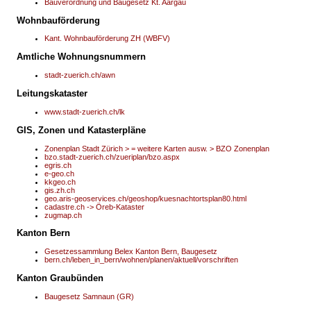
Bauverordnung und Baugesetz Kt. Aargau
Wohnbauförderung
Kant. Wohnbauförderung ZH (WBFV)
Amtliche Wohnungsnummern
stadt-zuerich.ch/awn
Leitungskataster
www.stadt-zuerich.ch/lk
GIS, Zonen und Katasterpläne
Zonenplan Stadt Zürich > = weitere Karten ausw. > BZO Zonenplan
bzo.stadt-zuerich.ch/zueriplan/bzo.aspx
egris.ch
e-geo.ch
kkgeo.ch
gis.zh.ch
geo.aris-geoservices.ch/geoshop/kuesnachtortsplan80.html
cadastre.ch -> Öreb-Kataster
zugmap.ch
Kanton Bern
Gesetzessammlung Belex Kanton Bern, Baugesetz
bern.ch/leben_in_bern/wohnen/planen/aktuell/vorschriften
Kanton Graubünden
Baugesetz Samnaun (GR)