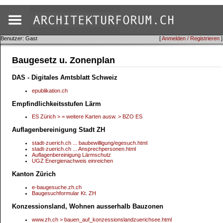
Benutzer: Gast
[
Anmelden / Registrieren
]
Baugesetz u. Zonenplan
DAS - Digitales Amtsblatt Schweiz
epublikation.ch
Empfindlichkeitsstufen Lärm
ES Zürich > = weitere Karten ausw. > BZO ES
Auflagenbereinigung Stadt ZH
stadt-zuerich.ch ... baubewilligung/egesuch.html
stadt-zuerich.ch ... Ansprechpersonen.html
Auflagenbereinigung Lärmschutz
UGZ Energienachweis einreichen
Kanton Zürich
e-baugesuche.zh.ch
Baugesuchformular Kt. ZH
Konzessionsland, Wohnen ausserhalb Bauzonen
www.zh.ch > bauen_auf_konzessionslandzuerichsee.html