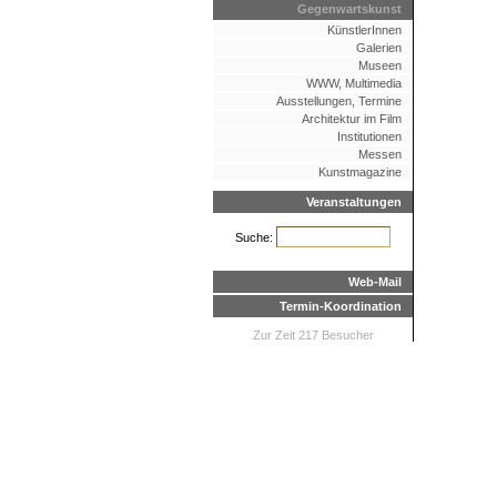
Gegenwartskunst
KünstlerInnen
Galerien
Museen
WWW, Multimedia
Ausstellungen, Termine
Architektur im Film
Institutionen
Messen
Kunstmagazine
Veranstaltungen
Suche:
Web-Mail
Termin-Koordination
Zur Zeit 217 Besucher