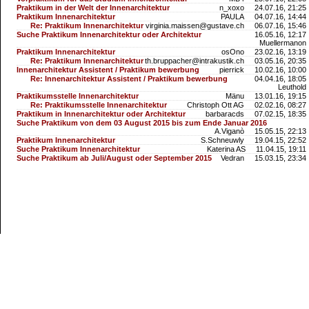
Praktikum in der Welt der Innenarchitektur
n_xoxo
24.07.16, 21:25
Praktikum Innenarchitektur
PAULA
04.07.16, 14:44
Re: Praktikum Innenarchitektur
virginia.maissen@gustave.ch
06.07.16, 15:46
Suche Praktikum Innenarchitektur oder Architektur
16.05.16, 12:17
Muellermanon
Praktikum Innenarchitektur
osOno
23.02.16, 13:19
Re: Praktikum Innenarchitektur
th.bruppacher@intrakustik.ch
03.05.16, 20:35
Innenarchitektur Assistent / Praktikum bewerbung
pierrick
10.02.16, 10:00
Re: Innenarchitektur Assistent / Praktikum bewerbung
04.04.16, 18:05
Leuthold
Praktikumsstelle Innenarchitektur
Mänu
13.01.16, 19:15
Re: Praktikumsstelle Innenarchitektur
Christoph Ott AG
02.02.16, 08:27
Praktikum in Innenarchitektur oder Architektur
barbaracds
07.02.15, 18:35
Suche Praktikum von dem 03 August 2015 bis zum Ende Januar 2016
A.Viganò
15.05.15, 22:13
Praktikum Innenarchitektur
S.Schneuwly
19.04.15, 22:52
Suche Praktikum Innenarchitektur
Katerina AS
11.04.15, 19:11
Suche Praktikum ab Juli/August oder September 2015
Vedran
15.03.15, 23:34