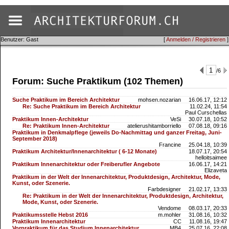
Benutzer: Gast
[
Anmelden / Registrieren
]
/6
Forum: Suche Praktikum (102 Themen)
Suche Praktikum im Bereich Architektur
mohsen.nozarian
16.06.17, 12:12
Re: Suche Praktikum im Bereich Architektur
11.02.24, 11:54
Paul Curschellas
Praktikum Innen-Architektur
VeSi
30.07.18, 10:52
Re: Praktikum Innen-Architektur
atelierushitamborriello
07.08.18, 09:16
Praktikum in Denkmalpflege (jeweils Do-Nachmittag und ganzer Freitag, Juni-
September 2018)
Francine
25.04.18, 10:39
Praktikum Architektur/Innenarchitektur ( 6-12 Monate)
18.07.17, 20:54
helloitsaimee
Praktikum Innenarchitektur oder Freiberufler Angebote
16.06.17, 14:21
Elizaveta
Praktikum in der Welt der Innenarchitektur, Produktdesign, Architektur, Mode,
Kunst, oder Szenerie.
Farbdesigner
21.02.17, 13:33
Re: Praktikum in der Welt der Innenarchitektur, Produktdesign, Architektur,
Mode, Kunst, oder Szenerie.
Vendome
08.03.17, 20:33
Praktikumsstelle Hebst 2016
m.mohler
31.08.16, 10:32
Praktikum Innenarchitektur
CC
11.08.16, 19:47
Vorpraktikum für das Studium Innenarchitektur
MB4
25.07.16, 22:08