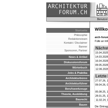
Benutzer
Willk
Startseite
Philosophie
arch-foru
Redaktionsteam
Fülle an I
Kontakt / Disclaimer
Banner
Nächst
Sponsoren, Partner
15.04.2025
14.03.2026
News & Artikel
16.04.2026
Diskussionsforum
09.05.2026
Wörterbuch
12.06.2026
Jobs & Praktika
Letzte
Architekturbüros
27.07.26, 
Architekturführer
09.04.26, 
Berufswerkzeuge
05.08.25, 
Theorie, Ausbildung
28.01.25, 
Baurecht
11.02.24, 
Bauen
Die Eintrag